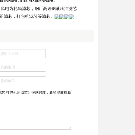
003BN4HC 0100MX005BN4HC
滤芯适用于：风电齿轮箱滤芯，钢厂高速锯液压油滤芯，
组滤芯，打包机滤芯等滤芯。