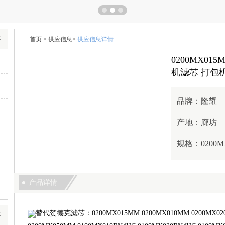
多
首页
>
供应信息
>
供应信息详情
0200MX0
机滤芯 打包
品牌：
隆耀
产地：
廊坊
规格：
0200
产品详情
替代贺德克滤芯：0200MX015MM 0200MX010MM 0200MX020
多